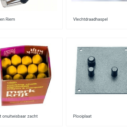
ren Riem
Vlechtdraadhaspel
jt onuitwisbaar zacht
Plooiplaat