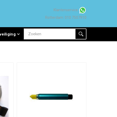
Klantenservice
Rotterdam: 010 7507910
veiliging