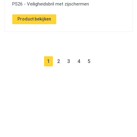
PS26 - Veiligheidsbril met zijschermen
Product bekijken
(current)
(current)
(current)
(current)
(current)
1
2
3
4
5