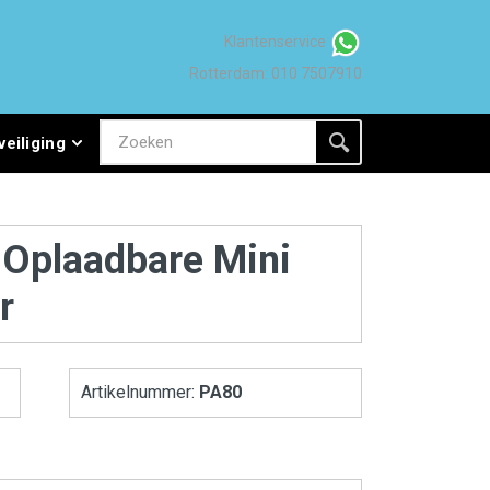
Klantenservice
Rotterdam: 010 7507910
veiliging
 Oplaadbare Mini
r
Artikelnummer:
PA80