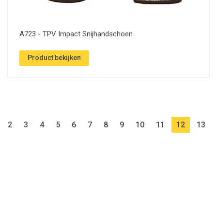
A723 - TPV Impact Snijhandschoen
Product bekijken
current)
(current)
(current)
(current)
(current)
(current)
(current)
(current)
(current)
(current)
(current)
(current)
(cu
2
3
4
5
6
7
8
9
10
11
12
13