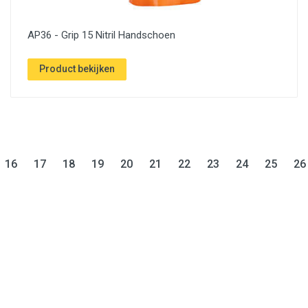
AP36 - Grip 15 Nitril Handschoen
Product bekijken
)
urrent)
(current)
(current)
(current)
(current)
(current)
(current)
(current)
(current)
(current)
(curre
16
17
18
19
20
21
22
23
24
25
26